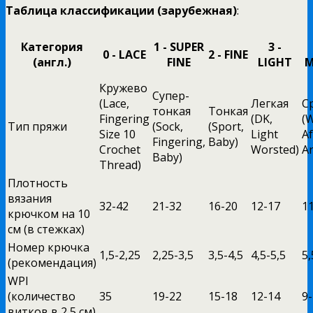
Таблица классификации (зарубежная)
:
Категория
1 - SUPER
3 -
0 - LACE
2 - FINE
(англ.)
FINE
LIGHT
M
Кружево
Супер-
(Lace,
Легкая
С
тонкая
Тонкая
Fingering
(DK,
(
Тип пряжи
(Sock,
(Sport,
Size 10
Light
A
Fingering,
Baby)
Crochet
Worsted)
A
Baby)
Thread)
Плотность
вязания
32-42
21-32
16-20
12-17
1
крючком на 10
см (в стежках)
Номер крючка
1,5-2,25
2,25-3,5
3,5-4,5
4,5-5,5
5,
(рекомендация)
WPI
(количество
35
19-22
15-18
12-14
9
витков в 2,5 см)