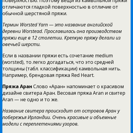
поверхностью. Поэтому вещи из камвольной пряжи
отличаются гладкой поверхностью в отличие от
обычной шерстяной пряжи.
Термин Worsted Yarn — это название английской
деревни Worstead. Прославилась она производством
пряжи еще в 12 столетии. Крепкую пряжу делали из
овечьей шерсти.
Если в названии пряжи есть сочетание medium
(worsted), то легко догадаться, что это средней
толщины (табл. классификации) камвольная нить.
Например, брендовая пряжа Red Heart.
Пряжа Аран
Слово «Аран» напоминает о красивом
дизайне свитера Аран. Весовая пряжа Aran и свитер
Aran — не одно и то же.
Название свитера происходит от островов Аран у
побережья Ирландии. Очень красивые и объемные
модели с переплетениями узоров.