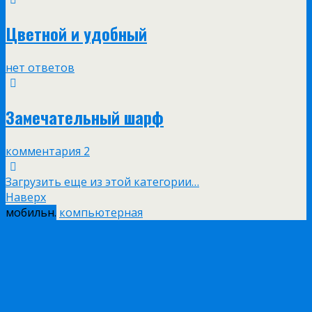
Цветной и удобный
нет ответов
Замечательный шарф
комментария 2
Загрузить еще из этой категории…
Наверх
мобильн.
компьютерная