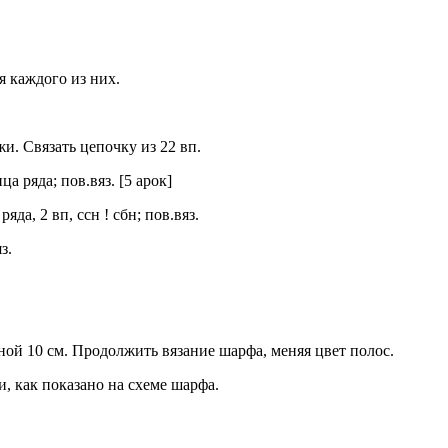
я каждого из них.
. Связать цепочку из 22 вп.
ца ряда; пов.вяз. [5 арок]
ряда, 2 вп, ссн ! сбн; пов.вяз.
з.
ой 10 см. Продолжить вязание шарфа, меняя цвет полос.
, как показано на схеме шарфа.