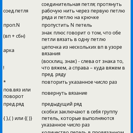
соединительная петля; протянуть
соед.петля
рабочую нить через первую петлю
ряда и петлю на крючке
проп.N
пропустить N петель
знак плюс говорит о том, что обе
(вп + сбн)
петли вязать в одну петлю
цепочка из нескольких вп в узоре
арка
вязания
(восклиц. знак) - слева от знака то,
!
что вяжем, а справа – куда вяжем в
пред. ряду
*
повторить указанное число раз
пов.вяз или
повернуть вязание
поворот
пред.ряд
предыдущий ряд
скобки заключают в себя группу
{ },( ) или {( )}
петель, которые выполняются
указанное число раз
количество петель в провязанном