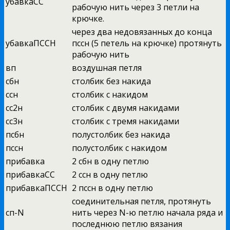
убавкаСС
рабочую нить через 3 петли на
крючке.
через два недовязанных до конца
убавкаПССН
пссн (5 петель на крючке) протянуть
рабочую нить
вп
воздушная петля
сбн
столбик без накида
ссн
столбик с накидом
сс2н
столбик с двумя накидами
сс3н
столбик с тремя накидами
псбн
полустолбик без накида
пссн
полустолбик с накидом
прибавка
2 сбн в одну петлю
прибавкаСС
2 ссн в одну петлю
прибавкаПССН
2 пссн в одну петлю
соединительная петля, протянуть
сп-N
нить через N-ю петлю начала ряда и
последнюю петлю вязания