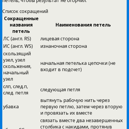
петель, чтобы результат не огорчил.
Список сокращений
Сокращенные
названия
Наименования петель
петель
ЛС (англ. RS)
лицевая сторона
ИС (англ. WS)
изнаночная сторона
скользящий
узел, узел
начальная петелька цепочки (не
скольжения,
входит в подсчет)
начальный
узел
слп, след.п,
следующая петля
след. петля
вытянуть рабочую нить через
убавка
первую петлю, затем через вторую
и провязать их вместе
связать вместе два незавершенных
столбика с накидами, протянув