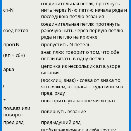
соединительная петля, протянуть
сп-N
нить через N-ю петлю начала ряда и
последнюю петлю вязания
соединительная петля; протянуть
соед.петля
рабочую нить через первую петлю
ряда и петлю на крючке
проп.N
пропустить N петель
знак плюс говорит о том, что обе
(вп + сбн)
петли вязать в одну петлю
цепочка из нескольких вп в узоре
арка
вязания
(восклиц. знак) - слева от знака то,
!
что вяжем, а справа – куда вяжем в
пред. ряду
*
повторить указанное число раз
пов.вяз или
повернуть вязание
поворот
пред.ряд
предыдущий ряд
скобки заключают в себя группу