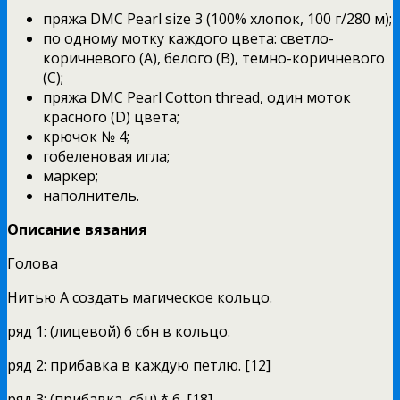
пряжа DMC Pearl size 3 (100% хлопок, 100 г/280 м);
по одному мотку каждого цвета: светло-
коричневого (А), белого (В), темно-коричневого
(С);
пряжа DMC Pearl Cotton thread, один моток
красного (D) цвета;
крючок № 4;
гобеленовая игла;
маркер;
наполнитель.
Описание вязания
Голова
Нитью А создать магическое кольцо.
ряд 1: (лицевой) 6 сбн в кольцо.
ряд 2: прибавка в каждую петлю. [12]
ряд 3: (прибавка, сбн) * 6. [18]