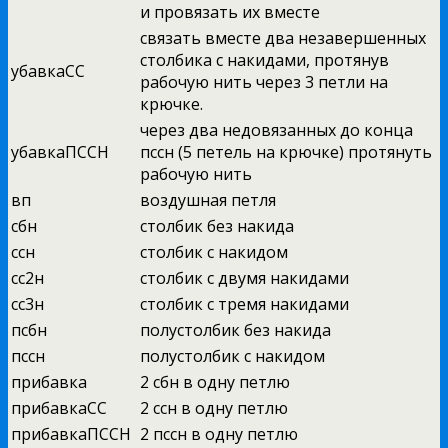
и провязать их вместе
связать вместе два незавершенных
столбика с накидами, протянув
убавкаСС
рабочую нить через 3 петли на
крючке.
через два недовязанных до конца
убавкаПССН
пссн (5 петель на крючке) протянуть
рабочую нить
вп
воздушная петля
сбн
столбик без накида
ссн
столбик с накидом
сс2н
столбик с двумя накидами
сс3н
столбик с тремя накидами
псбн
полустолбик без накида
пссн
полустолбик с накидом
прибавка
2 сбн в одну петлю
прибавкаСС
2 ссн в одну петлю
прибавкаПССН
2 пссн в одну петлю