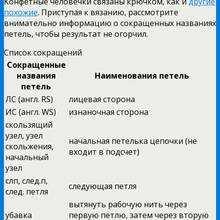
Конфетные человечки связаны крючком, как и
другие
похожие
. Приступая к вязанию, рассмотрите
внимательно информацию о сокращенных названиях
петель, чтобы результат не огорчил.
Список сокращений
Сокращенные
названия
Наименования петель
петель
ЛС (англ. RS)
лицевая сторона
ИС (англ. WS)
изнаночная сторона
скользящий
узел, узел
начальная петелька цепочки (не
скольжения,
входит в подсчет)
начальный
узел
слп, след.п,
следующая петля
след. петля
вытянуть рабочую нить через
убавка
первую петлю, затем через вторую