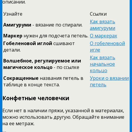
описании.
Узнайте
Ссылки
Как вязать
Амигуруми
- вязание по спирали.
амигуруми
Маркер
нужен для подсчета петель.
О маркерах
Гобеленовой иглой
сшивают
О гобеленовой
детали.
игле
Как вязать
Волшебное, регулируемое или
начальное
магическое кольцо
- по ссылке
кольцо
Сокращенные
названия петель в
Уроки о вязании
таблице в конце текста.
петель
Конфетные человечки
Если нет в наличии пряжи, указанной в материалах,
можно использовать другую. Обращайте внимание
на ее метраж.