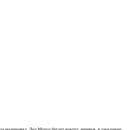
а малиновка. Дед Мороз бегает вокруг деревьв, в ожидании