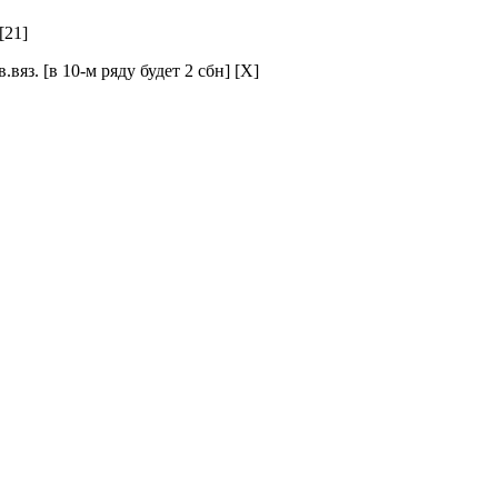
[21]
.вяз. [в 10-м ряду будет 2 сбн] [X]