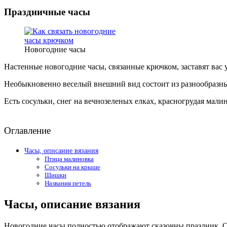
Праздничные часы
Новогодние часы
Настенные новогодние часы, связанные крючком, заставят вас у
Необыкновенно веселый внешний вид состоит из разнообразны
Есть сосульки, снег на вечнозеленых елках, красногрудая мали
Оглавление
Часы, описание вязания
Птица малиновка
Сосульки на крыше
Шишки
Названия петель
Часы, описание вязания
Новогодние часы полностью отображают сказочны праздник. С 