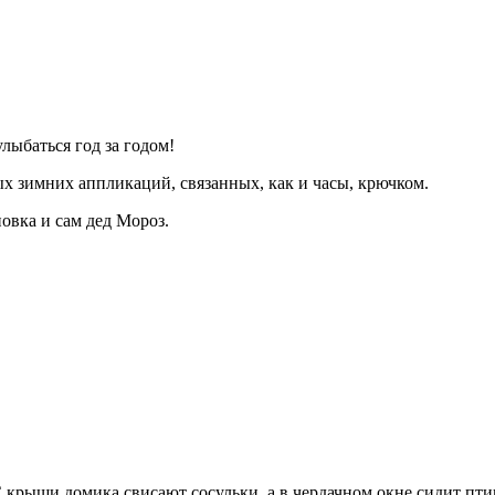
лыбаться год за годом!
х зимних аппликаций, связанных, как и часы, крючком.
новка и сам дед Мороз.
крыши домика свисают сосульки, а в чердачном окне сидит птиц