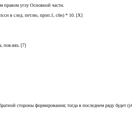
м правом углу Основной части.
пссн в след. петлю, проп.1, сбн) * 10. [X]
 пов.вяз. [7]
ратной стороны формирования; тогда в последнем ряду будет (уб