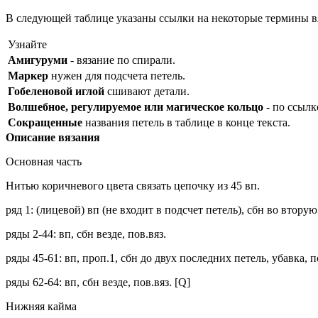
В следующей таблице указаны ссылки на некоторые термины в
Узнайте
Амигуруми
- вязание по спирали.
Маркер
нужен для подсчета петель.
Гобеленовой иглой
сшивают детали.
Волшебное, регулируемое или магическое кольцо
- по ссылк
Сокращенные
названия петель в таблице в конце текста.
Описание вязания
Основная часть
Нитью коричневого цвета связать цепочку из 45 вп.
ряд 1: (лицевой) вп (не входит в подсчет петель), сбн во вторую
ряды 2-44: вп, сбн везде, пов.вяз.
ряды 45-61: вп, проп.1, сбн до двух последних петель, убавка, по
ряды 62-64: вп, сбн везде, пов.вяз. [Q]
Нижняя кайма