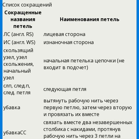
Список сокращений
Сокращенные
названия
Наименования петель
петель
ЛС (англ. RS)
лицевая сторона
ИС (англ. WS)
изнаночная сторона
скользящий
узел, узел
начальная петелька цепочки (не
скольжения,
входит в подсчет)
начальный
узел
слп, след.п,
следующая петля
след. петля
вытянуть рабочую нить через
убавка
первую петлю, затем через вторую
и провязать их вместе
связать вместе два незавершенных
столбика с накидами, протянув
убавкаСС
рабочую нить через 3 петли на