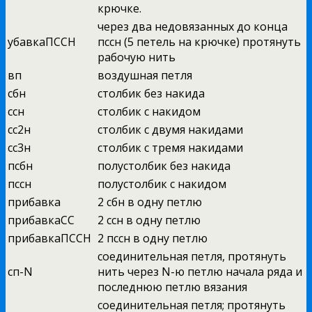
крючке.
через два недовязанных до конца
убавкаПССН
пссн (5 петель на крючке) протянуть
рабочую нить
вп
воздушная петля
сбн
столбик без накида
ссн
столбик с накидом
сс2н
столбик с двумя накидами
сс3н
столбик с тремя накидами
псбн
полустолбик без накида
пссн
полустолбик с накидом
прибавка
2 сбн в одну петлю
прибавкаСС
2 ссн в одну петлю
прибавкаПССН
2 пссн в одну петлю
соединительная петля, протянуть
сп-N
нить через N-ю петлю начала ряда и
последнюю петлю вязания
соединительная петля; протянуть