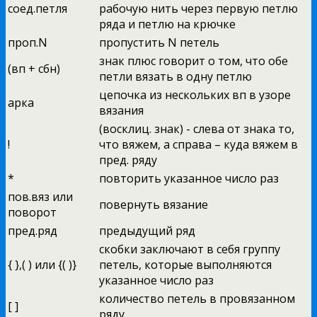
соед.петля
рабочую нить через первую петлю
ряда и петлю на крючке
проп.N
пропустить N петель
знак плюс говорит о том, что обе
(вп + сбн)
петли вязать в одну петлю
цепочка из нескольких вп в узоре
арка
вязания
(восклиц. знак) - слева от знака то,
!
что вяжем, а справа – куда вяжем в
пред. ряду
*
повторить указанное число раз
пов.вяз или
повернуть вязание
поворот
пред.ряд
предыдущий ряд
скобки заключают в себя группу
{ },( ) или {( )}
петель, которые выполняются
указанное число раз
количество петель в провязанном
[ ]
ряду