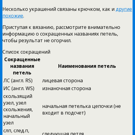
Несколько украшений связаны крючком, как и
другие
похожие
.
Приступая к вязанию, рассмотрите внимательно
информацию о сокращенных названиях петель,
чтобы результат не огорчил.
Список сокращений
Сокращенные
названия
Наименования петель
петель
ЛС (англ. RS)
лицевая сторона
ИС (англ. WS)
изнаночная сторона
скользящий
узел, узел
начальная петелька цепочки (не
скольжения,
входит в подсчет)
начальный
узел
слп, след.п,
следующая петля