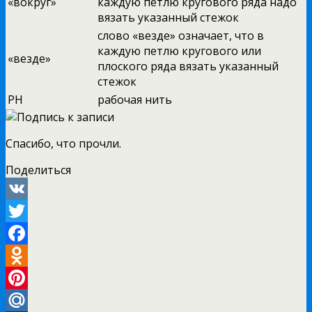
«вокруг»
каждую петлю кругового ряда надо
вязать указанный стежок
слово «везде» означает, что в
каждую петлю кругового или
«везде»
плоского ряда вязать указанный
стежок
РН
рабочая нить
Спасибо, что прочли.
Поделиться
VK
Twitter
Facebook
Odnoklassniki
Pinterest