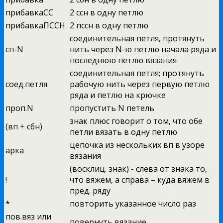
прибавкаСС
2 ссн в одну петлю
прибавкаПССН
2 пссн в одну петлю
соединительная петля, протянуть
сп-N
нить через N-ю петлю начала ряда и
последнюю петлю вязания
соединительная петля; протянуть
соед.петля
рабочую нить через первую петлю
ряда и петлю на крючке
проп.N
пропустить N петель
знак плюс говорит о том, что обе
(вп + сбн)
петли вязать в одну петлю
цепочка из нескольких вп в узоре
арка
вязания
(восклиц. знак) - слева от знака то,
!
что вяжем, а справа – куда вяжем в
пред. ряду
*
повторить указанное число раз
пов.вяз или
повернуть вязание