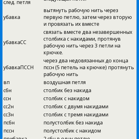
след. петля
вытянуть рабочую нить через
убавка
первую петлю, затем через вторую
и провязать их вместе
связать вместе два незавершенных
столбика с накидами, протянув
убавкаСС
рабочую нить через 3 петли на
крючке.
через два недовязанных до конца
убавкаПССН
пссн (5 петель на крючке) протянуть
рабочую нить
вп
воздушная петля
сбн
столбик без накида
ссн
столбик с накидом
сс2н
столбик с двумя накидами
сс3н
столбик с тремя накидами
псбн
полустолбик без накида
пссн
полустолбик с накидом
прибавка
2 сбн в одну петлю