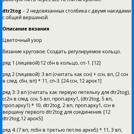
dtr2tog
– 2 недовязанных столбика с двумя накидами
с общей вершиной.
Описание вязания
Цветочный узор
Вязание круговое. Создать регулируемое кольцо.
ряд 1 (лицевой):12 сбн в кольцо, сп-1. [12]
ряд 2 (лицевой): 3 вп (считать как ссн) + ссн, вп, (2 ссн
в след. сбн, вп) * 11, сп-3. [24 ссн, 12 арок1]
ряд 3: 3 вп (считать как первую петельку для dtr2tog),
сс2н в след. ссн, 5 вп, проп.арку1, (dtr2tog, 5 вп,
проп.арку1) * 10, dtr2tog, 2 вп, проп.арку1, ссн в
вершину первого dtr2tog для соединения. [12
dtr2tog,12 арок5]
ряд 4: (7 вп, псбн в третью петлю арки5) * 11, 3 вп,