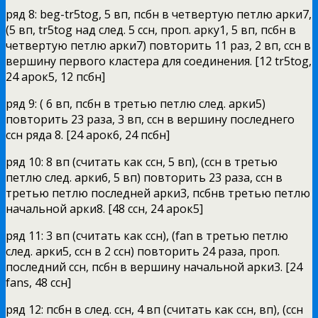
ряд 8: beg-tr5tog, 5 вп, псбн в четвертую петлю арки7,
(5 вп, tr5tog над след. 5 ссн, проп. арку1, 5 вп, псбн в
четвертую петлю арки7) повторить 11 раз, 2 вп, ссн в
вершину первого кластера для соединения. [12 tr5tog,
24 арок5, 12 псбн]
ряд 9: ( 6 вп, псбн в третью петлю след. арки5)
повторить 23 раза, 3 вп, ссн в вершину последнего
ссн ряда 8. [24 арок6, 24 псбн]
ряд 10: 8 вп (считать как ссн, 5 вп), (ссн в третью
петлю след. арки6, 5 вп) повторить 23 раза, ссн в
третью петлю последней арки3, псбнв третью петлю
начальной арки8. [48 ссн, 24 арок5]
ряд 11: 3 вп (считать как ссн), (fan в третью петлю
след. арки5, ссн в 2 ссн) повторить 24 раза, проп.
последний ссн, псбн в вершину начальной арки3. [24
fans, 48 ссн]
ряд 12: псбн в след. ссн, 4 вп (считать как ссн, вп), (ссн