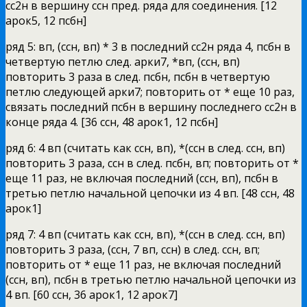
сс2н в вершину ссн пред. ряда для соединения. [12
арок5, 12 псбн]
ряд 5: вп, (ссн, вп) * 3 в последний сс2н ряда 4, псбн в
четвертую петлю след. арки7, *вп, (ссн, вп)
повторить 3 раза в след. псбн, псбн в четвертую
петлю следующей арки7; повторить от * еще 10 раз,
связать последний псбн в вершину последнего сс2н в
конце ряда 4. [36 ссн, 48 арок1, 12 псбн]
ряд 6: 4 вп (считать как ссн, вп), *(ссн в след. ссн, вп)
повторить 3 раза, ссн в след. псбн, вп; повторить от *
еще 11 раз, не включая последний (ссн, вп), псбн в
третью петлю начальной цепочки из 4 вп. [48 ссн, 48
арок1]
ряд 7: 4 вп (считать как ссн, вп), *(ссн в след. ссн, вп)
повторить 3 раза, (ссн, 7 вп, ссн) в след. ссн, вп;
повторить от * еще 11 раз, не включая последний
(ссн, вп), псбн в третью петлю начальной цепочки из
4 вп. [60 ссн, 36 арок1, 12 арок7]