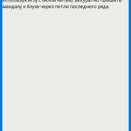
Используя иглу с белой нитью, аккуратно пришить
мандалу к блузе через петли последнего ряда.