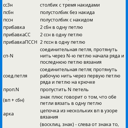
сс3н
столбик с тремя накидами
псбн
полустолбик без накида
пссн
полустолбик с накидом
прибавка
2 сбн в одну петлю
прибавкаСС
2 ссн в одну петлю
прибавкаПССН
2 пссн в одну петлю
соединительная петля, протянуть
сп-N
нить через N-ю петлю начала ряда и
последнюю петлю вязания
соединительная петля; протянуть
соед.петля
рабочую нить через первую петлю
ряда и петлю на крючке
проп.N
пропустить N петель
знак плюс говорит о том, что обе
(вп + сбн)
петли вязать в одну петлю
цепочка из нескольких вп в узоре
арка
вязания
(восклиц. знак) - слева от знака то,