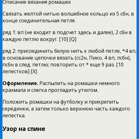
Описание вязания ромашек
Связать желтой нитью волшебное кольцо из 5 сбн, в
конце соединительная петля.
ряд 1: вп (не входит в подсчет здесь и далее), 2 сбн в
каждую петлю вокруг. [10] [Q]
ряд 2: присоединить белую нить к любой петле, *4 вп,
в основание цепочки вязать (сс2н, Пико, 4 вп, псбн),
псбн в след. петлю; повторить от * еще 9 раз. [10
лепестков] [X]
Оформление.
Распылить на ромашки немного
крахмала и слегка прогладить утюгом.
Положить ромашки на футболку и прикрепить
серединки, а затем только верхнюю часть каждого
лепестка.
Узор на спине