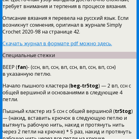
требует внимания и терпения в процессе вязания.
Описание вязания я перевела на русский язык. Если
возникнут сомнения, оригинал в журнале Simply
Crochet 2020-98 на странице 42.
Скачать журнал в формате pdf можно здесь.
Специальные стежки
ВЕЕР (
fan
)- (ссн, вп, ссн, вп, ссн, вп, ссн, вп, ссн)
в указанную петлю.
Начало пышного кластера (
beg-tr5tog
) — 2 вп, ссн c
общей вершиной и основаниями в следующие 4
петли.
Пышный кластер из 5 ссн с обшей вершиной (
tr5tog
)
— (накид, вставить крючок в следующую петлю и
вытянуть рабочую нить, накид и протянуть нить
через 2 петли на крючке) * 5 раз, накид и протянуть
рабочую нить через все петли на крючке.