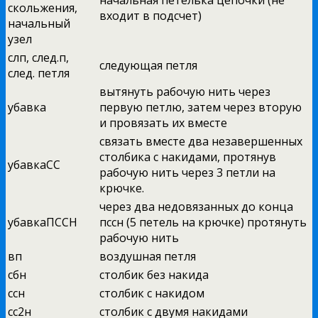
начальная петелька цепочки (не
скольжения,
входит в подсчет)
начальный
узел
слп, след.п,
следующая петля
след. петля
вытянуть рабочую нить через
убавка
первую петлю, затем через вторую
и провязать их вместе
связать вместе два незавершенных
столбика с накидами, протянув
убавкаСС
рабочую нить через 3 петли на
крючке.
через два недовязанных до конца
убавкаПССН
пссн (5 петель на крючке) протянуть
рабочую нить
вп
воздушная петля
сбн
столбик без накида
ссн
столбик с накидом
сс2н
столбик с двумя накидами