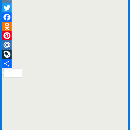
VK
Twitter
Facebook
Odnoklassniki
Pinterest
Mail.Ru
LiveJournal
Отправить