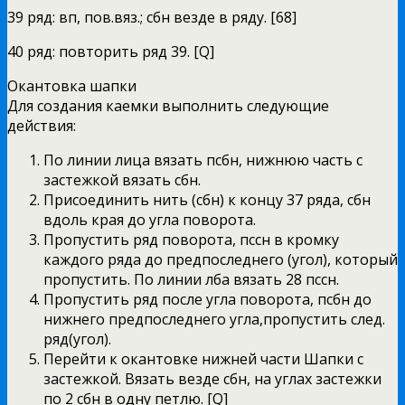
39 ряд: вп, пов.вяз.; сбн везде в ряду. [68]
40 ряд: повторить ряд 39. [Q]
Окантовка шапки
Для создания каемки выполнить следующие
действия:
По линии лица вязать псбн, нижнюю часть с
застежкой вязать сбн.
Присоединить нить (сбн) к концу 37 ряда, сбн
вдоль края до угла поворота.
Пропустить ряд поворота, пссн в кромку
каждого ряда до предпоследнего (угол), который
пропустить. По линии лба вязать 28 пссн.
Пропустить ряд после угла поворота, псбн до
нижнего предпоследнего угла,пропустить след.
ряд(угол).
Перейти к окантовке нижней части Шапки с
застежкой. Вязать везде сбн, на углах застежки
по 2 сбн в одну петлю. [Q]