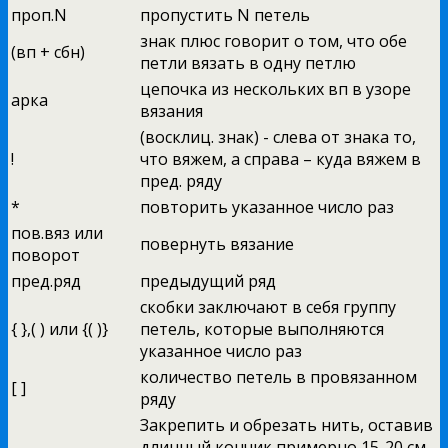
проп.N
пропустить N петель
знак плюс говорит о том, что обе
(вп + сбн)
петли вязать в одну петлю
цепочка из нескольких вп в узоре
арка
вязания
(восклиц. знак) - слева от знака то,
!
что вяжем, а справа – куда вяжем в
пред. ряду
*
повторить указанное число раз
пов.вяз или
повернуть вязание
поворот
пред.ряд
предыдущий ряд
скобки заключают в себя группу
{ },( ) или {( )}
петель, которые выполняются
указанное число раз
количество петель в провязанном
[ ]
ряду
Закрепить и обрезать нить, оставив
длинный кончик примерно 15-20 см.