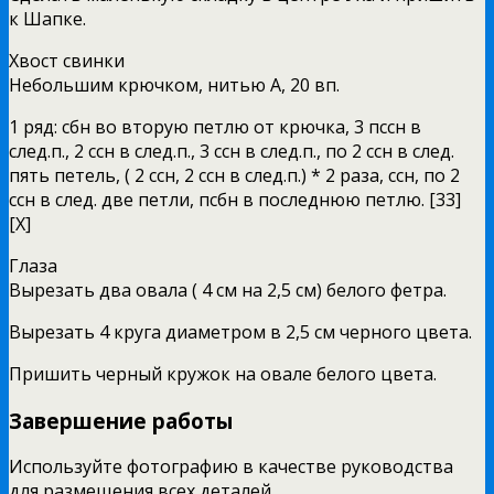
к Шапке.
Хвост свинки
Небольшим крючком, нитью А, 20 вп.
1 ряд: сбн во вторую петлю от крючка, 3 пссн в
след.п., 2 ссн в след.п., 3 ссн в след.п., по 2 ссн в след.
пять петель, ( 2 ссн, 2 ссн в след.п.) * 2 раза, ссн, по 2
ссн в след. две петли, псбн в последнюю петлю. [33]
[Х]
Глаза
Вырезать два овала ( 4 см на 2,5 см) белого фетра.
Вырезать 4 круга диаметром в 2,5 см черного цвета.
Пришить черный кружок на овале белого цвета.
Завершение работы
Используйте фотографию в качестве руководства
для размещения всех деталей.