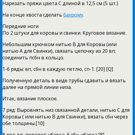
Нарезать пряжи цвета С длиной в 12,5 см (5 шт.)
На конце хвоста сделать
бахрому
.
Передние ноги
По 2 штуки для коровы и свинки. Круговое вязание.
Небольшим крючком нитью В для Коровы (или
нитью А для Свинки), связать цепочку из 20 вп;
соединить псбн в кольцо.
1-6 ряды: вп, сбн в каждую петлю, сп-1. [20] [Q]
Полученную деталь в виде трубы сдавить и вязать
далее на прямой линии низа.
Итак, вязание плоское.
7 ряд: Выровнять низ связанной детали, нитью С для
Коровы ( или нитью В для Свинки), вязать сбн через
обе толщины.[10]
8 ряд: вп, поворот; убавка, 6 сбн, убавка.[8]