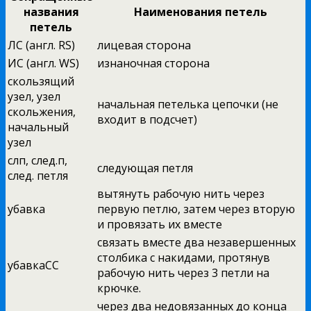
названия
Наименования петель
петель
ЛС (англ. RS)
лицевая сторона
ИС (англ. WS)
изнаночная сторона
скользящий
узел, узел
начальная петелька цепочки (не
скольжения,
входит в подсчет)
начальный
узел
слп, след.п,
следующая петля
след. петля
вытянуть рабочую нить через
убавка
первую петлю, затем через вторую
и провязать их вместе
связать вместе два незавершенных
столбика с накидами, протянув
убавкаСС
рабочую нить через 3 петли на
крючке.
через два недовязанных до конца