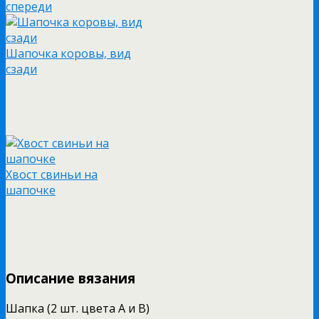
спереди
Шапочка коровы, вид
сзади
Хвост свиньи на
шапочке
Описание вязания
Шапка (2 шт. цвета А и В)