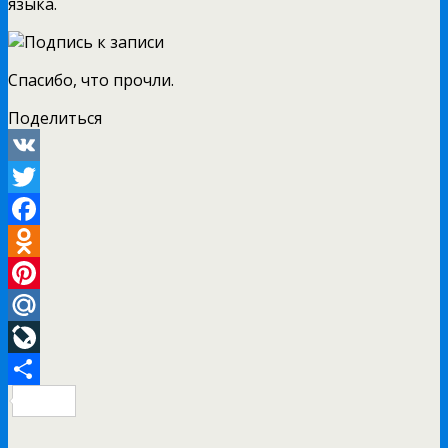
языка.
Спасибо, что прочли.
Поделиться
VK
Twitter
Facebook
Odnoklassniki
Pinterest
Mail.Ru
LiveJournal
Отправить