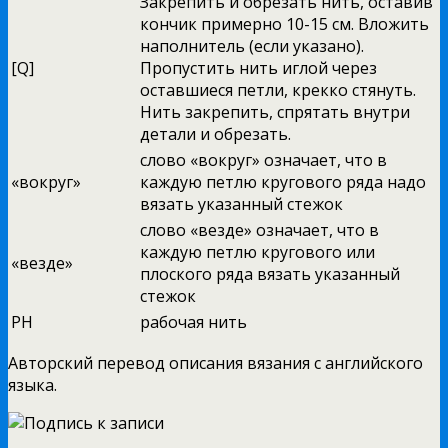
Закрепить и обрезать нить, оставив
кончик примерно 10-15 см. Вложить
наполнитель (если указано).
[Q]
Пропустить нить иглой через
оставшиеся петли, крекко стянуть.
Нить закрепить, спрятать внутри
детали и обрезать.
слово «вокруг» означает, что в
«вокруг»
каждую петлю кругового ряда надо
вязать указанный стежок
слово «везде» означает, что в
каждую петлю кругового или
«везде»
плоского ряда вязать указанный
стежок
РН
рабочая нить
Авторский перевод описания вязания с английского
языка.