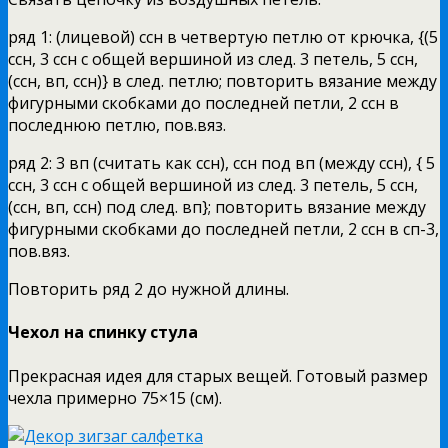
ряд 1: (лицевой) ссн в четвертую петлю от крючка, {(5
ссн, 3 ссн с общей вершиной из след. 3 петель, 5 ссн,
(ссн, вп, ссн)} в след. петлю; повторить вязание между
фигурными скобками до последней петли, 2 ссн в
последнюю петлю, пов.вяз.
ряд 2: 3 вп (считать как ссн), ссн под вп (между ссн), { 5
ссн, 3 ссн с общей вершиной из след. 3 петель, 5 ссн,
(ссн, вп, ссн) под след. вп}; повторить вязание между
фигурными скобками до последней петли, 2 ссн в сп-3,
пов.вяз.
Повторить ряд 2 до нужной длины.
Чехол на спинку стула
Прекрасная идея для старых вещей. Готовый размер
чехла примерно 75×15 (см).