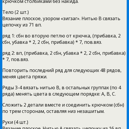
крючком столбиками без накида.
Тело (2 шт.)
Вязание плоское, узором «зигзаг». Нитью B связать
цепочку из 71 вп.
ряд 1: сбн во вторую петлю от крючка, (прибавка, 2
сбн, убавка * 2, 2 сбн, прибавка) * 7, пов.вяз.
ряд 2: вп, (прибавка, 2 сбн, убавка * 2, 2 сбн, прибавка)
* 7, пов.вяз.
Повторить последний ряд для следующих 48 рядов,
меняя цвета пряжи.
Ряды 3-4 вязать нитью B, в остальных группах (по 4
ряда) менять цвета в следующем порядке: A, B, C.
Сложить 2 детали вместе и соединить крючком (сбн)
по трем сторонам, оставляя низ незашитым.
Руки (4 шт.)
Вязание плоское. Нитью A связать цепочку из 16 вп.