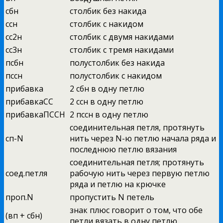
сбн
столбик без накида
ссн
столбик с накидом
сс2н
столбик с двумя накидами
сс3н
столбик с тремя накидами
псбн
полустолбик без накида
пссн
полустолбик с накидом
прибавка
2 сбн в одну петлю
прибавкаСС
2 ссн в одну петлю
прибавкаПССН
2 пссн в одну петлю
соединительная петля, протянуть
сп-N
нить через N-ю петлю начала ряда и
последнюю петлю вязания
соединительная петля; протянуть
соед.петля
рабочую нить через первую петлю
ряда и петлю на крючке
проп.N
пропустить N петель
знак плюс говорит о том, что обе
(вп + сбн)
петли вязать в одну петлю