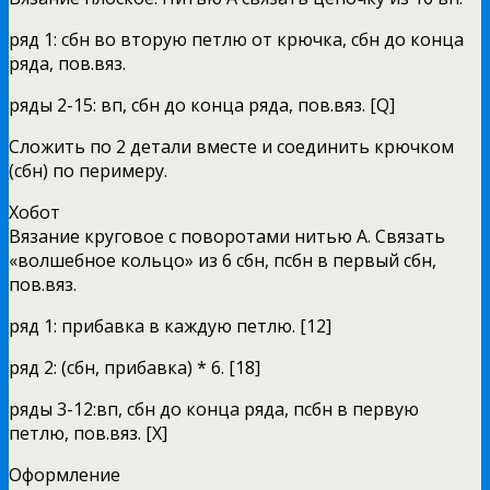
ряд 1: сбн во вторую петлю от крючка, сбн до конца
ряда, пов.вяз.
ряды 2-15: вп, сбн до конца ряда, пов.вяз. [Q]
Сложить по 2 детали вместе и соединить крючком
(сбн) по перимеру.
Хобот
Вязание круговое с поворотами нитью А. Связать
«волшебное кольцо» из 6 сбн, псбн в первый сбн,
пов.вяз.
ряд 1: прибавка в каждую петлю. [12]
ряд 2: (сбн, прибавка) * 6. [18]
ряды 3-12:вп, сбн до конца ряда, псбн в первую
петлю, пов.вяз. [X]
Оформление