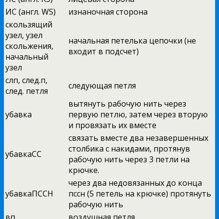
ИС (англ. WS)
изнаночная сторона
скользящий
узел, узел
начальная петелька цепочки (не
скольжения,
входит в подсчет)
начальный
узел
слп, след.п,
следующая петля
след. петля
вытянуть рабочую нить через
убавка
первую петлю, затем через вторую
и провязать их вместе
связать вместе два незавершенных
столбика с накидами, протянув
убавкаСС
рабочую нить через 3 петли на
крючке.
через два недовязанных до конца
убавкаПССН
пссн (5 петель на крючке) протянуть
рабочую нить
вп
воздушная петля