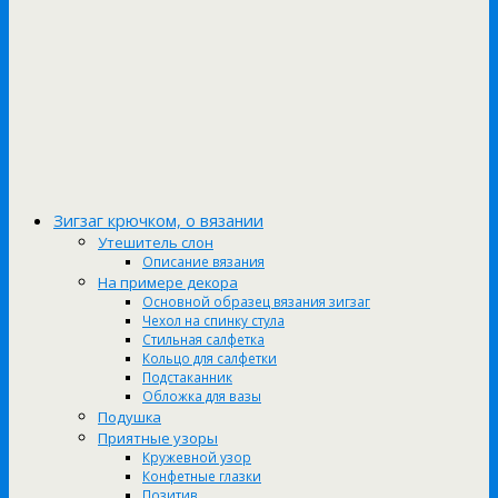
Зигзаг крючком, о вязании
Утешитель слон
Описание вязания
На примере декора
Основной образец вязания зигзаг
Чехол на спинку стула
Стильная салфетка
Кольцо для салфетки
Подстаканник
Обложка для вазы
Подушка
Приятные узоры
Кружевной узор
Конфетные глазки
Позитив