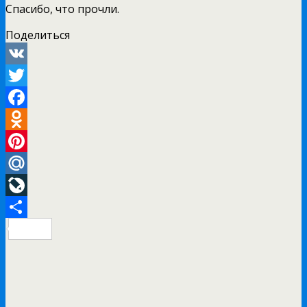
Спасибо, что прочли.
Поделиться
VK
Twitter
Facebook
Odnoklassniki
Pinterest
Mail.Ru
LiveJournal
Отправить