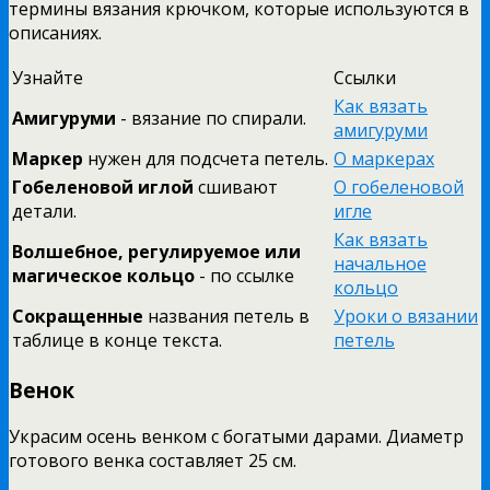
термины вязания крючком, которые используются в
описаниях.
Узнайте
Ссылки
Как вязать
Амигуруми
- вязание по спирали.
амигуруми
Маркер
нужен для подсчета петель.
О маркерах
Гобеленовой иглой
сшивают
О гобеленовой
детали.
игле
Как вязать
Волшебное, регулируемое или
начальное
магическое кольцо
- по ссылке
кольцо
Сокращенные
названия петель в
Уроки о вязании
таблице в конце текста.
петель
Венок
Украсим осень венком с богатыми дарами. Диаметр
готового венка составляет 25 см.