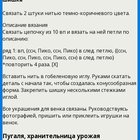
Связать 2 штуки нитью темно-коричневого цвета.
Описание вязания
Связать цепочку из 10 вп и вязать на ней петли по
описанию:
ряд 1: вп, (ссн, Пико, ссн, Пико) в след. петлю, {(ссн,
Пико, ссн, Пико, ссн, Пико, ссн) в след. петлю}
*повторить 4 раза. [X]
Вставить нить в гобеленовую иглу. Руками скатать
деталь с начала так, чтобы создалась конусообразная
форма. Закрепить шишку несколькими стежками
иглой.
Все украшения для венка связаны. Руководствуясь
фотографией, пришить или приклеить игрушки на
венок.
Пугаля, хранительница урожая