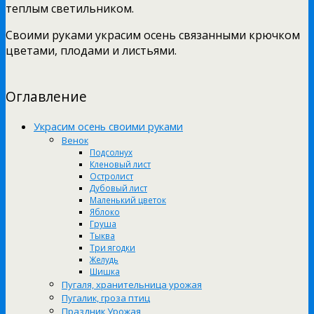
теплым светильником.
Своими руками украсим осень связанными крючком
цветами, плодами и листьями.
Оглавление
Украсим осень своими руками
Венок
Подсолнух
Кленовый лист
Остролист
Дубовый лист
Маленький цветок
Яблоко
Груша
Тыква
Три ягодки
Желудь
Шишка
Пугаля, хранительница урожая
Пугалик, гроза птиц
Праздник Урожая