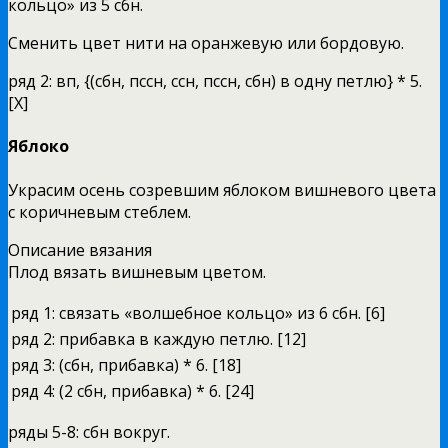
кольцо» из 5 сбн.
Сменить цвет нити на оранжевую или бордовую.
ряд 2: вп, {(сбн, пссн, ссн, пссн, сбн) в одну петлю} * 5.
[X]
Яблоко
Украсим осень созревшим яблоком вишневого цвета
с коричневым стеблем.
Описание вязания
Плод вязать вишневым цветом.
ряд 1:
связать «волшебное кольцо» из 6 сбн. [6]
ряд 2:
прибавка в каждую петлю. [12]
ряд 3:
(сбн, прибавка) * 6. [18]
ряд 4:
(2 сбн, прибавка) * 6. [24]
ряды 5-8: сбн вокруг.