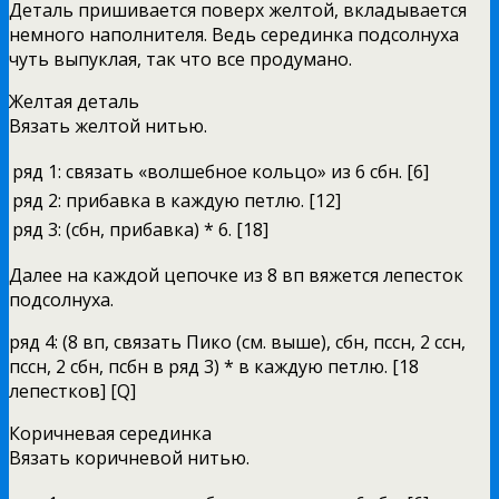
Деталь пришивается поверх желтой, вкладывается
немного наполнителя. Ведь серединка подсолнуха
чуть выпуклая, так что все продумано.
Желтая деталь
Вязать желтой нитью.
ряд 1:
связать «волшебное кольцо» из 6 сбн. [6]
ряд 2:
прибавка в каждую петлю. [12]
ряд 3:
(сбн, прибавка) * 6. [18]
Далее на каждой цепочке из 8 вп вяжется лепесток
подсолнуха.
ряд 4: (8 вп, связать Пико (см. выше), сбн, пссн, 2 ссн,
пссн, 2 сбн, псбн в ряд 3) * в каждую петлю. [18
лепестков] [Q]
Коричневая серединка
Вязать коричневой нитью.