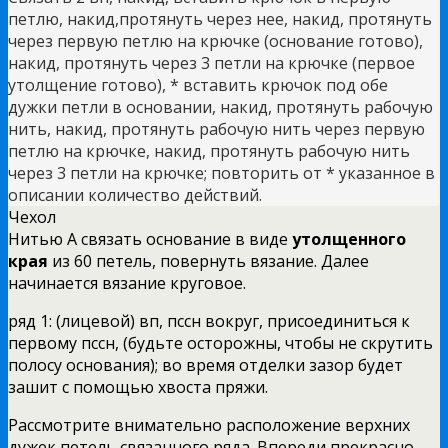
петлю, накид,протянуть через нее, накид, протянуть
через первую петлю на крючке (основание готово),
накид, протянуть через 3 петли на крючке (первое
утолщение готово), * вставить крючок под обе
дужки петли в основании, накид, протянуть рабочую
нить, накид, протянуть рабочую нить через первую
петлю на крючке, накид, протянуть рабочую нить
через 3 петли на крючке; повторить от * указанное в
описании количество действий.
Чехол
Нитью А связать основание в виде
утолщенного
края
из 60 петель, повернуть вязание. Далее
начинается вязание круговое.
ряд 1: (лицевой) вп, пссн вокруг, присоединиться к
первому пссн, (будьте осторожны, чтобы не скрутить
полосу основания); во время отделки зазор будет
зашит с помощью хвоста пряжи.
Рассмотрите внимательно расположение верхних
дужек петель связанного ряда. Впереди прекрасно