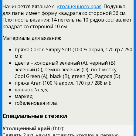
Начинается вязание с
утолщенного края
. Подушка
для папы имеет форму квадрата со стороной 36 см.
Плотность вязания: 14 петель на 10 рядов составляет
квадрат со стороной 10 см.
Материалы для вязания:
пряжа Caron Simply Soft (100 % акрил, 170 гр / 290
м );
цвета – холодный зеленый (A), черный (B),
зеленый (C), темно-зеленая (D), по 1 мотку;
Cool Green (A), black (B), green (C), Pagoda (D)
пряжа Aran (100 % акрил, 170 гр / 288 м );
крючок № 5,5;
маркер;
гобеленовая игла.
Специальные стежки
Утолщенный край
(fhtr):
Связать 2 вп, накид, вставить крючок в первую