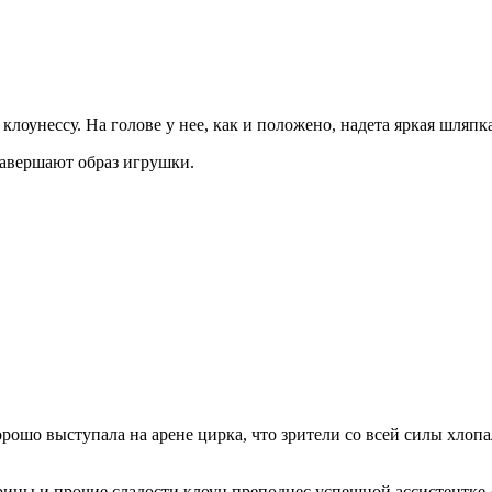
клоунессу. На голове у нее, как и положено, надета яркая шляпк
авершают образ игрушки.
 хорошо выступала на арене цирка, что зрители со всей силы хло
арины и прочие сладости клоун преподнес успешной ассистентк