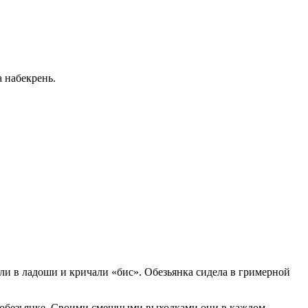
а набекрень.
пали в ладоши и кричали «бис». Обезьянка сидела в гримерной
е-обезьянке. Своими смешными выходками они в каждом