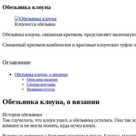
Обезьянка клоуна
Клоунесса обезьяна
Обезьянка клоуна, связанная крючком, представляет маленькую 
Связанный крючком комбинезон и красивые клоунские туфли з
Оглавление
Обезьянка клоуна, о вязании
Описание вязания
Сборка игрушки
Названия петель
Обезьянка клоуна, о вязании
История обезьянки
Так случилось, что клоун ушел, а обезьянка осталась. Она так
комнате и не могла понять, куда исчез клоун.
Вскоре он вернулся с большим пакетом в руках. Бананы, манд