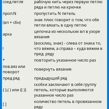
соед.петля
рабочую нить через первую петлю
ряда и петлю на крючке
проп.N
пропустить N петель
знак плюс говорит о том, что обе
(вп + сбн)
петли вязать в одну петлю
цепочка из нескольких вп в узоре
арка
вязания
(восклиц. знак) - слева от знака то,
!
что вяжем, а справа – куда вяжем в
пред. ряду
*
повторить указанное число раз
пов.вяз или
повернуть вязание
поворот
пред.ряд
предыдущий ряд
скобки заключают в себя группу
{ },( ) или {( )}
петель, которые выполняются
указанное число раз
количество петель в провязанном
[ ]
ряду