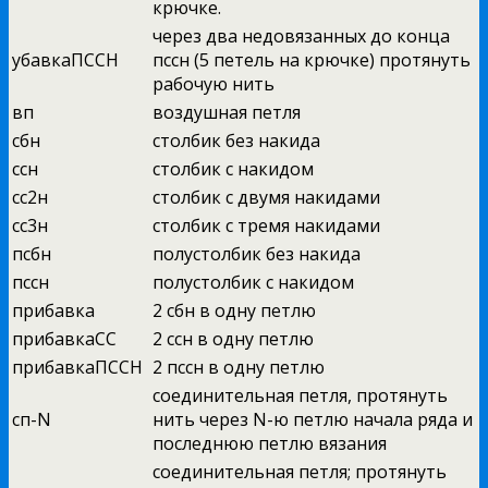
крючке.
через два недовязанных до конца
убавкаПССН
пссн (5 петель на крючке) протянуть
рабочую нить
вп
воздушная петля
сбн
столбик без накида
ссн
столбик с накидом
сс2н
столбик с двумя накидами
сс3н
столбик с тремя накидами
псбн
полустолбик без накида
пссн
полустолбик с накидом
прибавка
2 сбн в одну петлю
прибавкаСС
2 ссн в одну петлю
прибавкаПССН
2 пссн в одну петлю
соединительная петля, протянуть
сп-N
нить через N-ю петлю начала ряда и
последнюю петлю вязания
соединительная петля; протянуть