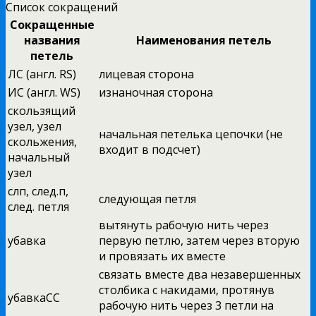
Список сокращений
Сокращенные
названия
Наименования петель
петель
ЛС (англ. RS)
лицевая сторона
ИС (англ. WS)
изнаночная сторона
скользящий
узел, узел
начальная петелька цепочки (не
скольжения,
входит в подсчет)
начальный
узел
слп, след.п,
следующая петля
след. петля
вытянуть рабочую нить через
убавка
первую петлю, затем через вторую
и провязать их вместе
связать вместе два незавершенных
столбика с накидами, протянув
убавкаСС
рабочую нить через 3 петли на