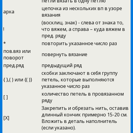
петли вязать в одну петлю
цепочка из нескольких вп в узоре
арка
вязания
(восклиц. знак) - слева от знака то,
!
что вяжем, а справа – куда вяжем в
пред. ряду
*
повторить указанное число раз
пов.вяз или
повернуть вязание
поворот
пред.ряд
предыдущий ряд
скобки заключают в себя группу
{ },( ) или {( )}
петель, которые выполняются
указанное число раз
количество петель в провязанном
[ ]
ряду
Закрепить и обрезать нить, оставив
длинный кончик примерно 15-20 см.
[X]
Вложить в деталь наполнитель
(если указано).