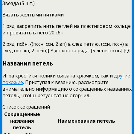
Звезда (5 шт.)
Вязать желтыми нитками.
1 ряд: закрепить нить петлей на пластиковом кольце
и провязать в него 20 сбн.
2 ряд: псбн, {(пссн, ссн, 2 вп) в след.петлю, (ссн, пссн) в
след.петлю, 2 псбн)} * до конца ряда. [5 лепестков] [Q]
Названия петель
Игра крестики нолики связана крючком, как и
другие
похожие
. Приступая к вязанию, рассмотрите
внимательно информацию о сокращенных названиях
петель, чтобы результат не огорчил.
Список сокращений
Сокращенные
названия
Наименования петель
петель