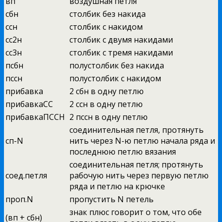
вп
воздушная петля
сбн
столбик без накида
ссн
столбик с накидом
сс2н
столбик с двумя накидами
сс3н
столбик с тремя накидами
псбн
полустолбик без накида
пссн
полустолбик с накидом
прибавка
2 сбн в одну петлю
прибавкаСС
2 ссн в одну петлю
прибавкаПССН
2 пссн в одну петлю
соединительная петля, протянуть
сп-N
нить через N-ю петлю начала ряда и
последнюю петлю вязания
соединительная петля; протянуть
соед.петля
рабочую нить через первую петлю
ряда и петлю на крючке
проп.N
пропустить N петель
знак плюс говорит о том, что обе
(вп + сбн)