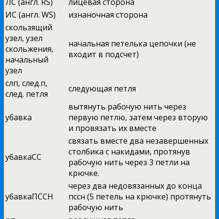
ЛС (англ. RS)
лицевая сторона
ИС (англ. WS)
изнаночная сторона
скользящий
узел, узел
начальная петелька цепочки (не
скольжения,
входит в подсчет)
начальный
узел
слп, след.п,
следующая петля
след. петля
вытянуть рабочую нить через
убавка
первую петлю, затем через вторую
и провязать их вместе
связать вместе два незавершенных
столбика с накидами, протянув
убавкаСС
рабочую нить через 3 петли на
крючке.
через два недовязанных до конца
убавкаПССН
пссн (5 петель на крючке) протянуть
рабочую нить