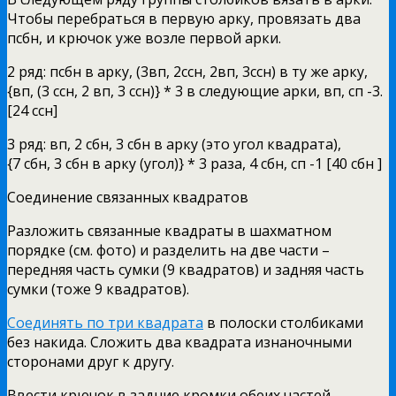
Чтобы перебраться в первую арку, провязать два
псбн, и крючок уже возле первой арки.
2 ряд: псбн в арку, (3вп, 2ссн, 2вп, 3ссн) в ту же арку,
{вп, (3 ссн, 2 вп, 3 ссн)} * 3 в следующие арки, вп, сп -3.
[24 ссн]
3 ряд: вп, 2 сбн, 3 сбн в арку (это угол квадрата),
{7 сбн, 3 сбн в арку (угол)} * 3 раза, 4 сбн, сп -1 [40 сбн ]
Соединение связанных квадратов
Разложить связанные квадраты в шахматном
порядке (см. фото) и разделить на две части –
передняя часть сумки (9 квадратов) и задняя часть
сумки (тоже 9 квадратов).
Соединять по три квадрата
в полоски столбиками
без накида. Сложить два квадрата изнаночными
сторонами друг к другу.
Ввести крючок в задние кромки обеих частей,