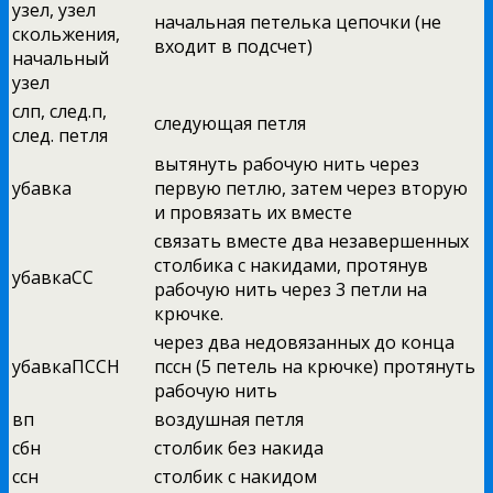
узел, узел
начальная петелька цепочки (не
скольжения,
входит в подсчет)
начальный
узел
слп, след.п,
следующая петля
след. петля
вытянуть рабочую нить через
убавка
первую петлю, затем через вторую
и провязать их вместе
связать вместе два незавершенных
столбика с накидами, протянув
убавкаСС
рабочую нить через 3 петли на
крючке.
через два недовязанных до конца
убавкаПССН
пссн (5 петель на крючке) протянуть
рабочую нить
вп
воздушная петля
сбн
столбик без накида
ссн
столбик с накидом