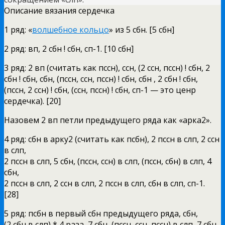
Описание вязания сердечка
1 ряд: «
волшебное кольцо
» из 5 сбн. [5 сбн]
2 ряд: вп, 2 сбн ! сбн, сп-1. [10 сбн]
3 ряд: 2 вп (считать как пссн), ссн, (2 ссн, пссн) ! сбн, 2
сбн ! сбн, сбн, (пссн, ссн, пссн) ! сбн, сбн , 2 сбн ! сбн,
(пссн, 2 ссн) ! сбн, (ссн, пссн) ! сбн, сп-1 — это ценр
сердечка). [20]
Назовем 2 вп петли предыдущего ряда как «арка2».
4 ряд: сбн в арку2 (считать как псбн), 2 пссн в слп, 2 ссн
в слп,
2 пссн в слп, 5 сбн, (пссн, ссн) в слп, (пссн, сбн) в слп, 4
сбн,
2 пссн в слп, 2 ссн в слп, 2 пссн в слп, сбн в слп, сп-1.
[28]
5 ряд: псбн в первый сбн предыдущего ряда, сбн,
(2 сбн в слп) * 4 раза, 7 сбн, (пссн, ссн, пссн) в слп, 7 сбн,