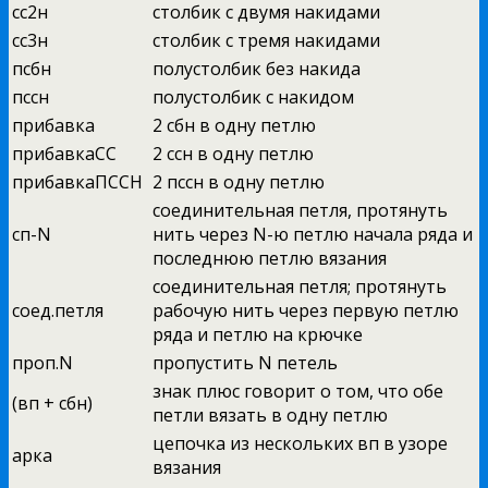
сс2н
столбик с двумя накидами
сс3н
столбик с тремя накидами
псбн
полустолбик без накида
пссн
полустолбик с накидом
прибавка
2 сбн в одну петлю
прибавкаСС
2 ссн в одну петлю
прибавкаПССН
2 пссн в одну петлю
соединительная петля, протянуть
сп-N
нить через N-ю петлю начала ряда и
последнюю петлю вязания
соединительная петля; протянуть
соед.петля
рабочую нить через первую петлю
ряда и петлю на крючке
проп.N
пропустить N петель
знак плюс говорит о том, что обе
(вп + сбн)
петли вязать в одну петлю
цепочка из нескольких вп в узоре
арка
вязания