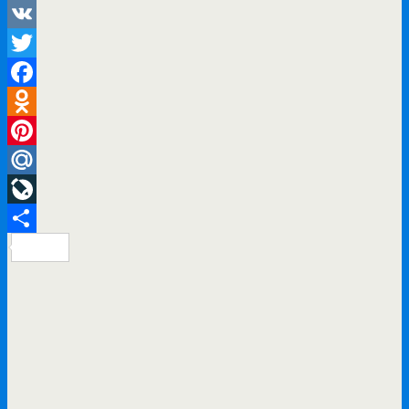
VK
Twitter
Facebook
Odnoklassniki
Pinterest
Mail.Ru
LiveJournal
Отправить