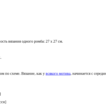
сть вязания одного ромба: 27 x 27 см.
.
ом по схеме. Вязание, как у
всякого мотива
, начинается с середи
]
 ссн]