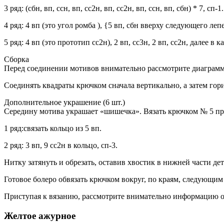
3 ряд: (сбн, вп, ссн, вп, сс2н, вп, сс2н, вп, ссн, вп, сбн) * 7, сп-
4 ряд: 4 вп (это угол ромба ), {5 вп, сбн вверху следующего леп
5 ряд: 4 вп (это прототип сс2н), 2 вп, сс3н, 2 вп, сс2н, далее в
Сборка
Перед соединении мотивов внимательно рассмотрите диаграмм
Соединять квадраты крючком сначала вертикально, а затем гор
Дополнительное украшение (6 шт.)
Середину мотива украшает «шишечка». Вязать крючком № 5 пря
1 ряд:связать кольцо из 5 вп.
2 ряд: 3 вп, 9 сс2н в кольцо, сп-3.
Нитку затянуть и обрезать, оставив хвостик в нижней части д
Готовое болеро обвязать крючком вокруг, по краям, следующим об
Приступая к вязанию, рассмотрите внимательно информацию о 
Желтое ажурное