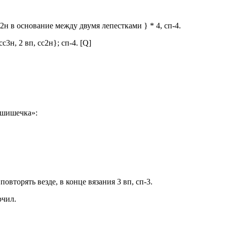
сс2н в основание между двумя лепестками } * 4, сп-4.
с3н, 2 вп, сс2н}; сп-4. [Q]
«шишечка»:
овторять везде, в конце вязания 3 вп, сп-3.
рчил.