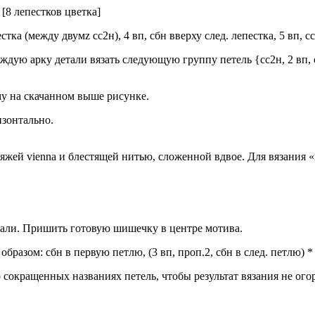
1. [8 лепестков цветка]
естка (между двумz сс2н), 4 вп, сбн вверху след. лепестка, 5 вп, 
 каждую арку детали вязать следующую группу петель {сс2н, 2 вп, с
у на скачанном выше рисунке.
изонтально.
жей vienna и блестящей нитью, сложенной вдвое. Для вязания 
етали. Пришить готовую шишечку в центре мотива.
разом: сбн в первую петлю, (3 вп, проп.2, сбн в след. петлю) * п
сокращенных названиях петель, чтобы результат вязания не ого