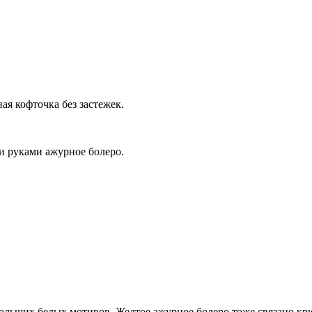
ая кофточка без застежек.
и руками ажурное болеро.
 больших белых мотивов. Желтое ажурное болеро тоже связано кр