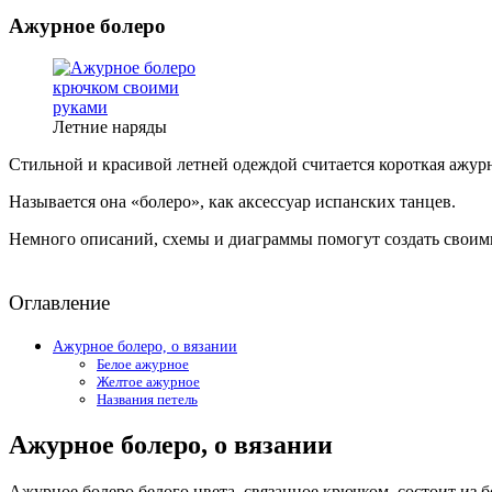
Ажурное болеро
Летние наряды
Стильной и красивой летней одеждой считается короткая ажурн
Называется она «болеро», как аксессуар испанских танцев.
Немного описаний, схемы и диаграммы помогут создать своим
Оглавление
Ажурное болеро, о вязании
Белое ажурное
Желтое ажурное
Названия петель
Ажурное болеро, о вязании
Ажурное болеро белого цвета, связанное крючком, состоит из